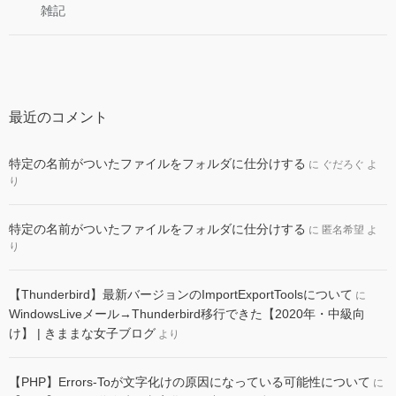
雑記
最近のコメント
特定の名前がついたファイルをフォルダに仕分けする
に
ぐだろぐ
よ
り
特定の名前がついたファイルをフォルダに仕分けする
に
匿名希望
よ
り
【Thunderbird】最新バージョンのImportExportToolsについて
に
WindowsLiveメール→Thunderbird移行できた【2020年・中級向
け】 | きままな女子ブログ
より
【PHP】Errors-Toが文字化けの原因になっている可能性について
に