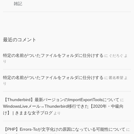
雑記
最近のコメント
特定の名前がついたファイルをフォルダに仕分けする
に
ぐだろぐ
よ
り
特定の名前がついたファイルをフォルダに仕分けする
に
匿名希望
よ
り
【Thunderbird】最新バージョンのImportExportToolsについて
に
WindowsLiveメール→Thunderbird移行できた【2020年・中級向
け】 | きままな女子ブログ
より
【PHP】Errors-Toが文字化けの原因になっている可能性について
に