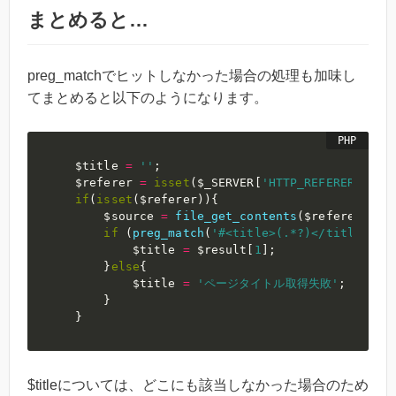
まとめると…
preg_matchでヒットしなかった場合の処理も加味し
てまとめると以下のようになります。
$title
=
''
;
$referer
=
isset
(
$_SERVER
[
'HTTP_REFERER'
]
)
?
if
(
isset
(
$referer
)
)
{
$source
=
file_get_contents
(
$referer
)
;
if
(
preg_match
(
'#<title>(.*?)</title>#i'
$title
=
$result
[
1
]
;
}
else
{
$title
=
'ページタイトル取得失敗'
;
}
}
$titleについては、どこにも該当しなかった場合のため