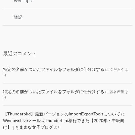
Web Tips
雑記
最近のコメント
特定の名前がついたファイルをフォルダに仕分けする
に
ぐだろぐ
よ
り
特定の名前がついたファイルをフォルダに仕分けする
に
匿名希望
よ
り
【Thunderbird】最新バージョンのImportExportToolsについて
に
WindowsLiveメール→Thunderbird移行できた【2020年・中級向
け】 | きままな女子ブログ
より